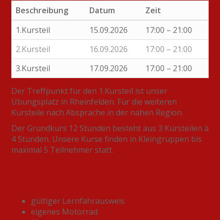
Beschreibung
Datum
Zeit
1.Kursteil
15.09.2026
17:00 – 21:00
2.Kursteil
16.09.2026
17:00 – 21:00
3.Kursteil
17.09.2026
17:00 – 21:00
Der Treffpunkt für den 1.Kursteil ist unser
Übungsplatz in Rheinfelden. Für die weiteren
Kursteile nach Absprache in der nahen Region.
Der Grundkurs 12 Stunden besteht aus 3 Kursteilen à
4 Stunden. Unsere Kurse finden in Kleingruppen bis
maximal 5 Teilnehmer statt.
Teilnahmebedingungen:
gültiger Lernfahrausweis
eigenes Motorrad