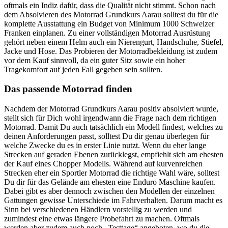
oftmals ein Indiz dafür, dass die Qualität nicht stimmt. Schon nach
dem Absolvieren des Motorrad Grundkurs Aarau solltest du für die
komplette Ausstattung ein Budget von Minimum 1000 Schweizer
Franken einplanen. Zu einer vollständigen Motorrad Ausrüstung
gehört neben einem Helm auch ein Nierengurt, Handschuhe, Stiefel,
Jacke und Hose. Das Probieren der Motorradbekleidung ist zudem
vor dem Kauf sinnvoll, da ein guter Sitz sowie ein hoher
Tragekomfort auf jeden Fall gegeben sein sollten.
Das passende Motorrad finden
Nachdem der Motorrad Grundkurs Aarau positiv absolviert wurde,
stellt sich für Dich wohl irgendwann die Frage nach dem richtigen
Motorrad. Damit Du auch tatsächlich ein Modell findest, welches zu
deinen Anforderungen passt, solltest Du dir genau überlegen für
welche Zwecke du es in erster Linie nutzt. Wenn du eher lange
Strecken auf geraden Ebenen zurücklegst, empfiehlt sich am ehesten
der Kauf eines Chopper Modells. Während auf kurvenreichen
Strecken eher ein Sportler Motorrad die richtige Wahl wäre, solltest
Du dir für das Gelände am ehesten eine Enduro Maschine kaufen.
Dabei gibt es aber dennoch zwischen den Modellen der einzelnen
Gattungen gewisse Unterschiede im Fahrverhalten. Darum macht es
Sinn bei verschiedenen Händlern vorstellig zu werden und
zumindest eine etwas längere Probefahrt zu machen. Oftmals
werden aber zudem auch noch „Testtage“ angeboten, wo du die