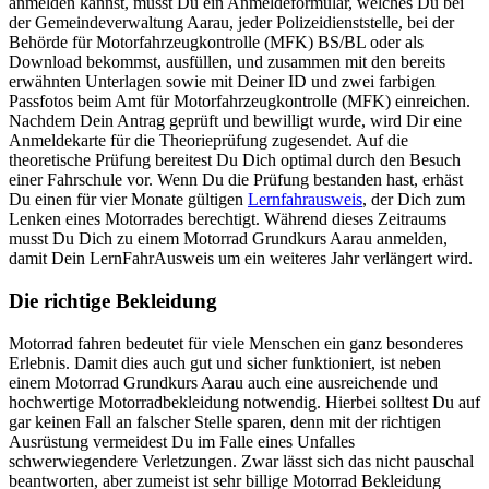
anmelden kannst, musst Du ein Anmeldeformular, welches Du bei
der Gemeindeverwaltung Aarau, jeder Polizeidienststelle, bei der
Behörde für Motorfahrzeugkontrolle (MFK) BS/BL oder als
Download bekommst, ausfüllen, und zusammen mit den bereits
erwähnten Unterlagen sowie mit Deiner ID und zwei farbigen
Passfotos beim Amt für Motorfahrzeugkontrolle (MFK) einreichen.
Nachdem Dein Antrag geprüft und bewilligt wurde, wird Dir eine
Anmeldekarte für die Theorieprüfung zugesendet. Auf die
theoretische Prüfung bereitest Du Dich optimal durch den Besuch
einer Fahrschule vor. Wenn Du die Prüfung bestanden hast, erhäst
Du einen für vier Monate gültigen
Lernfahrausweis
, der Dich zum
Lenken eines Motorrades berechtigt. Während dieses Zeitraums
musst Du Dich zu einem Motorrad Grundkurs Aarau anmelden,
damit Dein LernFahrAusweis um ein weiteres Jahr verlängert wird.
Die richtige Bekleidung
Motorrad fahren bedeutet für viele Menschen ein ganz besonderes
Erlebnis. Damit dies auch gut und sicher funktioniert, ist neben
einem Motorrad Grundkurs Aarau auch eine ausreichende und
hochwertige Motorradbekleidung notwendig. Hierbei solltest Du auf
gar keinen Fall an falscher Stelle sparen, denn mit der richtigen
Ausrüstung vermeidest Du im Falle eines Unfalles
schwerwiegendere Verletzungen. Zwar lässt sich das nicht pauschal
beantworten, aber zumeist ist sehr billige Motorrad Bekleidung