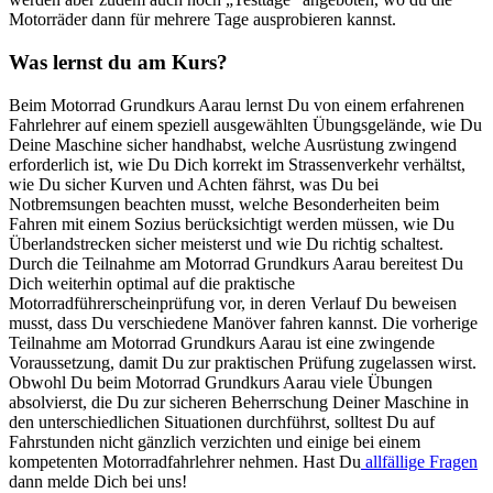
Motorräder dann für mehrere Tage ausprobieren kannst.
Was lernst du am Kurs?
Beim Motorrad Grundkurs Aarau lernst Du von einem erfahrenen
Fahrlehrer auf einem speziell ausgewählten Übungsgelände, wie Du
Deine Maschine sicher handhabst, welche Ausrüstung zwingend
erforderlich ist, wie Du Dich korrekt im Strassenverkehr verhältst,
wie Du sicher Kurven und Achten fährst, was Du bei
Notbremsungen beachten musst, welche Besonderheiten beim
Fahren mit einem Sozius berücksichtigt werden müssen, wie Du
Überlandstrecken sicher meisterst und wie Du richtig schaltest.
Durch die Teilnahme am Motorrad Grundkurs Aarau bereitest Du
Dich weiterhin optimal auf die praktische
Motorradführerscheinprüfung vor, in deren Verlauf Du beweisen
musst, dass Du verschiedene Manöver fahren kannst. Die vorherige
Teilnahme am Motorrad Grundkurs Aarau ist eine zwingende
Voraussetzung, damit Du zur praktischen Prüfung zugelassen wirst.
Obwohl Du beim Motorrad Grundkurs Aarau viele Übungen
absolvierst, die Du zur sicheren Beherrschung Deiner Maschine in
den unterschiedlichen Situationen durchführst, solltest Du auf
Fahrstunden nicht gänzlich verzichten und einige bei einem
kompetenten Motorradfahrlehrer nehmen. Hast Du
allfällige Fragen
dann melde Dich bei uns!