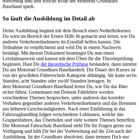
notwendig sind und welche Rolle der Motorrad Grundkurs
Baselland spielt.
So läuft die Ausbildung im Detail ab
Deine Ausbildung beginnt mit dem Besuch eines Nothelferkurses.
Du wirst im Bereich der Ersten Hilfe fit gemacht und lernst, wie Du
anderen Verkehrsteilnehmern im Ernstfall helfen kannst. Die
Teilnahme ist verpflichtend und wird Dir in einem Nachweis
bestätigt. Mit diesem Dokument beantragst Du nun einen
Lernfahrausweis und kannst mit dem Üben für die Theorieprüfung
beginnen. Hast Du
die theoretische Prüfung
bestanden, dann nimmst
Du am Motorrad Grundkurs Basellandteil. Die Dauer des Kurses ist
von der gewählten Führerschein Kategorie abhängig. Sie kann sechs
Stunden, acht Stunden oder zwölf Stunden betragen. In
dem Motorrad Grundkurs Baselland lernst Du, wie Du das Bike
sicher führst. Gemeinsam mit Deinem Fahrlehrer werden
verschiedene Themen besprochen, unter anderem das korrekte
Verhalten gegenüber anderen Verkehrsteilnehmern und das Bremsen
aus höheren Geschwindigkeiten. Nach einer Einführung in das
Fahrzeughandling folgen verschiedene Lektionen, welche das
Gruppenfahren, das Überholen und viele weitere Themen betreffen.
Die Motorrad Fahrschule Baselland steht Dir für Fragen gerne zur
Verfügung und hilft Dir bei der Vorbereitung auf die Zeit nach der
Ausbildung. Ist der Grundkurs absolviert, dann trennen Dich nur