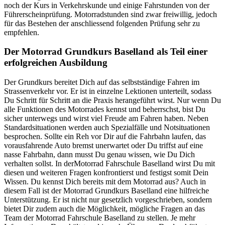
noch der Kurs in Verkehrskunde und einige Fahrstunden von der
Führerscheinprüfung. Motorradstunden sind zwar freiwillig, jedoch
für das Bestehen der anschliessend folgenden Prüfung sehr zu
empfehlen.
Der Motorrad Grundkurs Baselland als Teil einer
erfolgreichen Ausbildung
Der Grundkurs bereitet Dich auf das selbstständige Fahren im
Strassenverkehr vor. Er ist in einzelne Lektionen unterteilt, sodass
Du Schritt für Schritt an die Praxis herangeführt wirst. Nur wenn Du
alle Funktionen des Motorrades kennst und beherrschst, bist Du
sicher unterwegs und wirst viel Freude am Fahren haben. Neben
Standardsituationen werden auch Spezialfälle und Notsituationen
besprochen. Sollte ein Reh vor Dir auf die Fahrbahn laufen, das
vorausfahrende Auto bremst unerwartet oder Du triffst auf eine
nasse Fahrbahn, dann musst Du genau wissen, wie Du Dich
verhalten sollst. In derMotorrad Fahrschule Baselland wirst Du mit
diesen und weiteren Fragen konfrontierst und festigst somit Dein
Wissen. Du kennst Dich bereits mit dem Motorrad aus? Auch in
diesem Fall ist der Motorrad Grundkurs Baselland eine hilfreiche
Unterstützung. Er ist nicht nur gesetzlich vorgeschrieben, sondern
bietet Dir zudem auch die Möglichkeit, mögliche Fragen an das
Team der Motorrad Fahrschule Baselland zu stellen. Je mehr