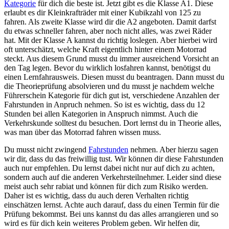
Kategorie
für dich die beste ist. Jetzt gibt es die Klasse A1. Diese
erlaubt es dir Kleinkrafträder mit einer Kubikzahl von 125 zu
fahren. Als zweite Klasse wird dir die A2 angeboten. Damit darfst
du etwas schneller fahren, aber noch nicht alles, was zwei Räder
hat. Mit der Klasse A kannst du richtig loslegen. Aber hierbei wird
oft unterschätzt, welche Kraft eigentlich hinter einem Motorrad
steckt. Aus diesem Grund musst du immer ausreichend Vorsicht an
den Tag legen. Bevor du wirklich losfahren kannst, benötigst du
einen Lernfahrausweis. Diesen musst du beantragen. Dann musst du
die Theorieprüfung absolvieren und du musst je nachdem welche
Führerschein Kategorie für dich gut ist, verschiedene Anzahlen der
Fahrstunden in Anpruch nehmen. So ist es wichtig, dass du 12
Stunden bei allen Kategorien in Anspruch nimmst. Auch die
Verkehrskunde solltest du besuchen. Dort lernst du in Theorie alles,
was man über das Motorrad fahren wissen muss.
Du musst nicht zwingend
Fahrstunden
nehmen. Aber hierzu sagen
wir dir, dass du das freiwillig tust. Wir können dir diese Fahrstunden
auch nur empfehlen. Du lernst dabei nicht nur auf dich zu achten,
sondern auch auf die anderen Verkehrsteilnehmer. Leider sind diese
meist auch sehr rabiat und können für dich zum Risiko werden.
Daher ist es wichtig, dass du auch deren Verhalten richtig
einschätzen lernst. Achte auch darauf, dass du einen Termin für die
Prüfung bekommst. Bei uns kannst du das alles arrangieren und so
wird es für dich kein weiteres Problem geben. Wir helfen dir,