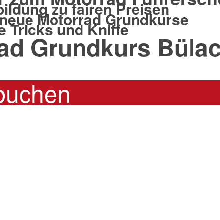
ildung zu fairen Preisen
 neue Motorrad Grundkurse
e Tricks und Kniffe
ad Grundkurs Büla
 buchen