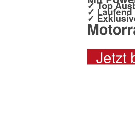
✓ Top Ausb
✓ Laufend
✓ Exklusiv
Motorr
Jetzt