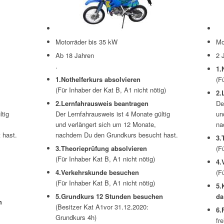
Motorräder bis 35 kW
Mo
Ab 18 Jahren
2 
.
1.
1.Nothelferkurs absolvieren
(F
(Für Inhaber der Kat B, A1 nicht nötig)
2.
2.Lernfahrausweis beantragen
De
ltig
Der Lernfahrausweis ist 4 Monate gültig
un
und verlängert sich um 12 Monate,
na
 hast.
nachdem Du den Grundkurs besucht hast.
3.
3.Theorieprüfung absolvieren
(F
(Für Inhaber Kat B, A1 nicht nötig)
4.
4.Verkehrskunde besuchen
(F
(Für Inhaber Kat B, A1 nicht nötig)
5.
5.Grundkurs 12 Stunden besuchen
da
n
(Besitzer Kat A1vor 31.12.2020:
6.
Grundkurs 4h)
fre