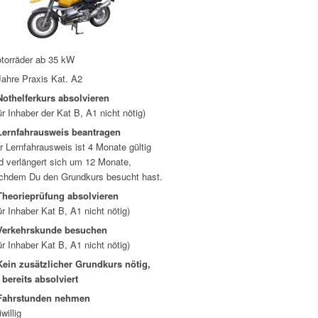
torräder ab 35 kW
Jahre Praxis Kat. A2
Nothelferkurs absolvieren
ür Inhaber der Kat B, A1 nicht nötig)
Lernfahrausweis beantragen
r Lernfahrausweis ist 4 Monate gültig
d verlängert sich um 12 Monate,
chdem Du den Grundkurs besucht hast.
Theorieprüfung absolvieren
ür Inhaber Kat B, A1 nicht nötig)
Verkehrskunde besuchen
ür Inhaber Kat B, A1 nicht nötig)
Kein zusätzlicher Grundkurs nötig,
 bereits absolviert
Fahrstunden nehmen
iwillig