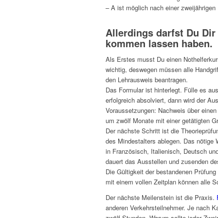
– A ist möglich nach einer zweijährigen 
Allerdings darfst Du D
kommen lassen haben.
Als Erstes musst Du einen Nothelferkurs
wichtig, deswegen müssen alle Handgri
den Lehrausweis beantragen.
Das Formular ist hinterlegt. Fülle es a
erfolgreich absolviert, dann wird der Aus
Voraussetzungen: Nachweis über einen Se
um zwölf Monate mit einer getätigten G
Der nächste Schritt ist die Theorieprüf
des Mindestalters ablegen. Das nötige W
in Französisch, Italienisch, Deutsch u
dauert das Ausstellen und zusenden de
Die Gültigkeit der bestandenen Prüfung 
mit einem vollen Zeitplan können alle 
Der nächste Meilenstein ist die Praxis.
anderen Verkehrsteilnehmer. Je nach Ka
zwölf Stunden. Warum sollte jeder Zwei