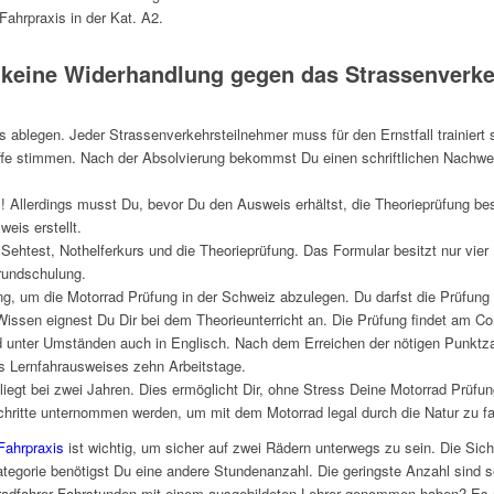
Fahrpraxis in der Kat. A2.
ir keine Widerhandlung gegen das Strassenverk
 ablegen. Jeder Strassenverkehrsteilnehmer muss für den Ernstfall trainiert 
ffe stimmen. Nach der Absolvierung bekommst Du einen schriftlichen Nachwei
us! Allerdings musst Du, bevor Du den Ausweis erhältst, die Theorieprüfung b
weis erstellt.
htest, Nothelferkurs und die Theorieprüfung. Das Formular besitzt nur vier 
rundschulung.
ung, um die Motorrad Prüfung in der Schweiz abzulegen. Du darfst die Prüfun
issen eignest Du Dir bei dem Theorieunterricht an. Die Prüfung findet am Co
nd unter Umständen auch in Englisch. Nach dem Erreichen der nötigen Punktz
s Lernfahrausweises zehn Arbeitstage.
liegt bei zwei Jahren. Dies ermöglicht Dir, ohne Stress Deine Motorrad Prüfun
Schritte unternommen werden, um mit dem Motorrad legal durch die Natur zu f
Fahrpraxis
ist wichtig, um sicher auf zwei Rädern unterwegs zu sein. Die Sich
tegorie benötigst Du eine andere Stundenanzahl. Die geringste Anzahl sind s
radfahrer Fahrstunden mit einem ausgebildeten Lehrer genommen haben? Es red