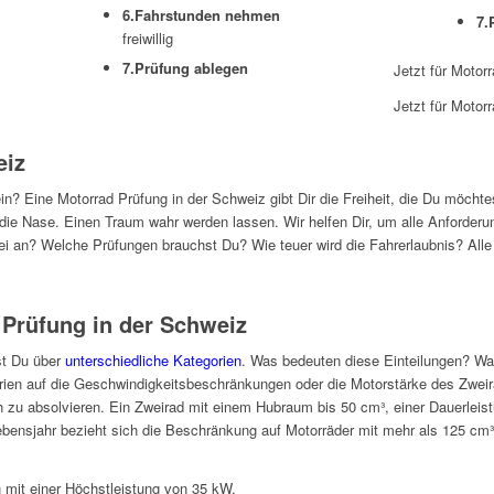
6.Fahrstunden nehmen
7.
freiwillig
7.Prüfung ablegen
Jetzt für Moto
Jetzt für Motor
eiz
n? Eine Motorrad Prüfung in der Schweiz gibt Dir die Freiheit, die Du möchte
ie Nase. Einen Traum wahr werden lassen. Wir helfen Dir, um alle Anforderu
bei an? Welche Prüfungen brauchst Du? Wie teuer wird die Fahrerlaubnis? Alle
d Prüfung in der Schweiz
st Du über
unterschiedliche Kategorien
. Was bedeuten diese Einteilungen? Wa
rien auf die Geschwindigkeitsbeschränkungen oder die Motorstärke des Zweir
 zu absolvieren. Ein Zweirad mit einem Hubraum bis 50 cm³, einer Dauerleis
nsjahr bezieht sich die Beschränkung auf Motorräder mit mehr als 125 cm³ 
n mit einer Höchstleistung von 35 kW.