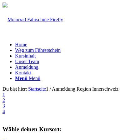
Home
Weg zum Führerschein
Kursinhalt
Unser Team
Anmeldung
Kontakt
Menü
Menü
Du bist hier:
Startseite
1
/
Anmeldung Region Innerschweiz
1
2
3
4
Wähle deinen Kursort: